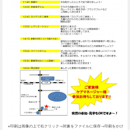
※印刷は画像の上で右クリック→対象をファイルに保存→印刷をかけ