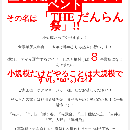
ベント
「THE だんらん
その名は
祭」!!
小規模だってやりますよ！
全事業所大集合！！今年は昨年よりも盛大に行います！
８
(株)ビーアイが運営するデイサービスも気付けば
事業所になる
んですね～
小規模だけどやることは大規模で
すv(｡･ω･｡)ｨｪｨ♪
ご家族様・ケアマネージャー様、ぜひお越しください！
「だんらんの家」は利用者様を楽しませるため！笑顔のため！に一所
懸命です！
「松戸」「市川」「鎌ヶ谷」「松飛台」「二十世紀が丘」「白井」
「市川大野」「津田沼」
8事業所で力を合わせて夏祭りを開催します!!ご期待下さい!!