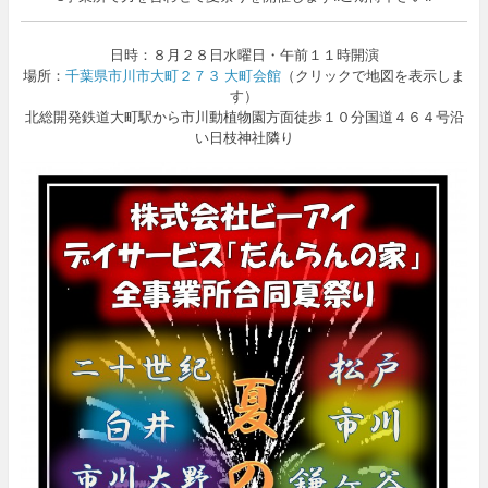
日時：８月２８日水曜日・午前１１時開演
場所：
千葉県市川市大町２７３ 大町会館
（クリックで地図を表示しま
す）
北総開発鉄道大町駅から市川動植物園方面徒歩１０分国道４６４号沿
い日枝神社隣り