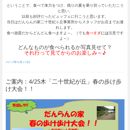
ということで、食べて体力をつけ、残りの夏を乗り切っていただこう
と思い、
以前も好評だったビュッフェに行こうと思います。
当日はだんらんの家二十世紀ヶ丘事業所からスタッフがお店までお連
れします。
食べ放題だからどんどん食べますよ～。（でも
食べすぎ
には
注意です
よ～）
どんなものが食べられるか写真見せて？
それ行って見てからのお楽しみ～♪
2013年8月23日
ご案内：4/25木「二十世紀が丘」春の歩け歩
け大会！！