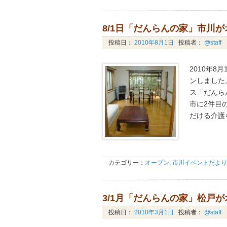
8/1日「だんらんの家」市川
投稿日：
2010年8月1日
投稿者：
@staff
2010年
ンしました
ス「だんら
市に2件目
だける介護
カテゴリー：
オープン
,
市川イベントだより
3/1月「だんらんの家」松戸
投稿日：
2010年3月1日
投稿者：
@staff