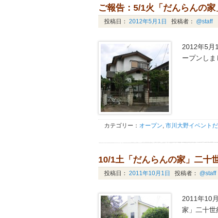
ご報告：5/1火「だんらんの
投稿日：
2012年5月1日
投稿者：
@staff
2012年
ープンしま
カテゴリー：
オープン
,
市川大野イベントだ
10/1土「だんらんの家」二
投稿日：
2011年10月1日
投稿者：
@staff
2011年
家」二十世