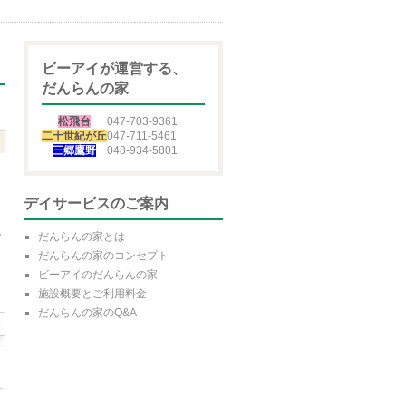
ビーアイが運営する、
だんらんの家
松飛台
047-703-9361
二十世紀が丘
047-711-5461
三郷鷹野
048-934-5801
所
デイサービスのご案内
郷
に
だんらんの家とは
ま
だんらんの家のコンセプト
ビーアイのだんらんの家
施設概要とご利用料金
だんらんの家のQ&A