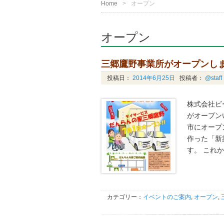
Home
オープン
オープン
三郷鷹野事業所がオープンし
投稿日：
2014年6月25日
投稿者：
@staff
株式会社ビ
がオープン
市にオープ
作った「新
す。 これ
カテゴリー：
イベントのご案内
,
オープン
,