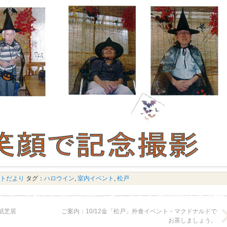
トだより
タグ：
ハロウイン
,
室内イベント
,
松戸
紙芝居
ご案内：10/12金「松戸」外食イベント・マクドナルドで
お茶しましょう。