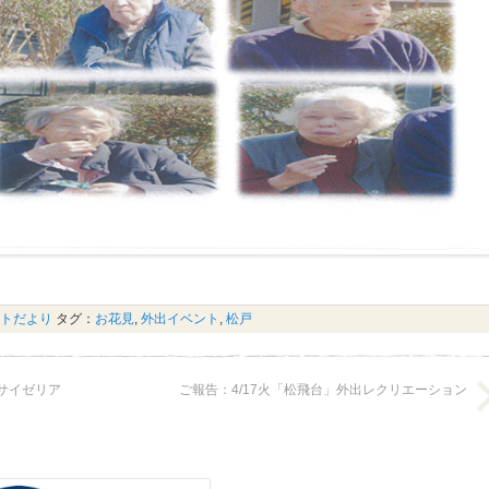
トだより
タグ：
お花見
,
外出イベント
,
松戸
・サイゼリア
ご報告：4/17火「松飛台」外出レクリエーション